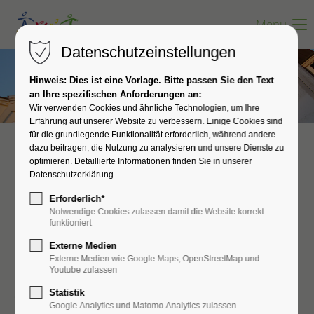
Menu
Datenschutzeinstellungen
Hinweis: Dies ist eine Vorlage. Bitte passen Sie den Text
an Ihre spezifischen Anforderungen an:
Wir verwenden Cookies und ähnliche Technologien, um Ihre
Erfahrung auf unserer Website zu verbessern. Einige Cookies sind
für die grundlegende Funktionalität erforderlich, während andere
dazu beitragen, die Nutzung zu analysieren und unsere Dienste zu
optimieren. Detaillierte Informationen finden Sie in unserer
Unsere Praxis-Historie!
Datenschutzerklärung.
Mit den folgenden Beschreibungen möchten wir Dir
Erforderlich*
Notwendige Cookies zulassen damit die Website korrekt
und Ihnen einen groben Überblick über die
funktioniert
Entwicklung unserer Facharztpraxis geben.
Externe Medien
Externe Medien wie Google Maps, OpenStreetMap und
Youtube zulassen
Einen ganz besonderen Dank möchten wir an dieser
Stelle unseren bisherigen Vermietern aussprechen,
Statistik
Google Analytics und Matomo Analytics zulassen
die uns in den vergangenen Jahren sehr wohlwollend