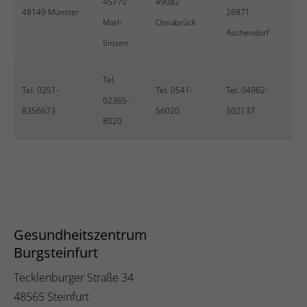
45770
49082
48149 Münster
26871
Marl-
Osnabrück
Aschendorf
Sinsen
Tel.
Tel. 0251-
Tel. 0541-
Tel. 04962-
02365-
8356673
56020
502137
8020
Gesundheitszentrum
Burgsteinfurt
Tecklenburger Straße 34
48565 Steinfurt