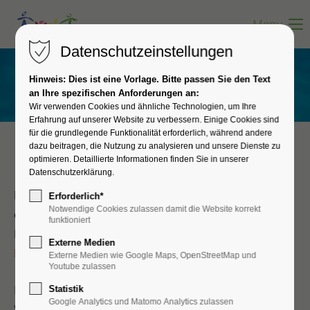
Menu
Datenschutzeinstellungen
Hinweis: Dies ist eine Vorlage. Bitte passen Sie den Text
an Ihre spezifischen Anforderungen an:
Wir verwenden Cookies und ähnliche Technologien, um Ihre
Erfahrung auf unserer Website zu verbessern. Einige Cookies sind
für die grundlegende Funktionalität erforderlich, während andere
dazu beitragen, die Nutzung zu analysieren und unsere Dienste zu
optimieren. Detaillierte Informationen finden Sie in unserer
Notfall Kontakte!
Datenschutzerklärung.
In lebensbedrohlichen Fällen (z.B. akute Suizidalität
Erforderlich*
Notwendige Cookies zulassen damit die Website korrekt
oder akute Fremdgefährdung) haben Sie die
funktioniert
Möglichkeit den Rettungsdienst unter der
Externe Medien
Notrufnummer 112
zu alarmieren.
Externe Medien wie Google Maps, OpenStreetMap und
Youtube zulassen
Den ärztlichen Bereitschaftsdienst an den
Statistik
Google Analytics und Matomo Analytics zulassen
Wochenenden, Feiertagen, den Mittwoch- und