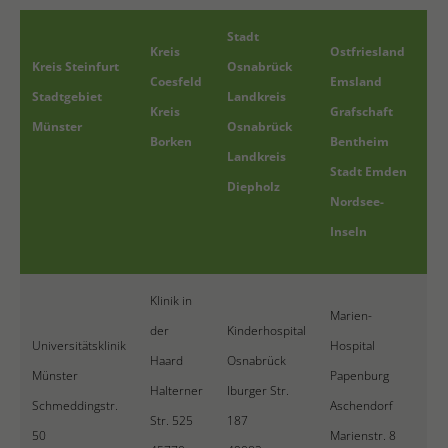
Stadt
Kreis
Ostfriesland
Kreis Steinfurt
Osnabrück
Coesfeld
Emsland
Stadtgebiet
Landkreis
Kreis
Grafschaft
Münster
Osnabrück
Borken
Bentheim
Landkreis
Stadt Emden
Diepholz
Nordsee-
Inseln
Klinik in
Marien-
der
Kinderhospital
Universitätsklinik
Hospital
Haard
Osnabrück
Münster
Papenburg
Halterner
Iburger Str.
Schmeddingstr.
Aschendorf
Str. 525
187
50
Marienstr. 8