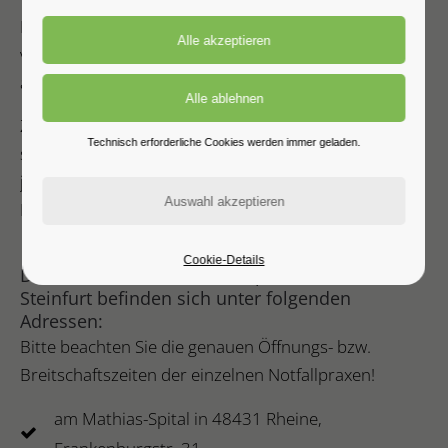
Freitagnachmittagen, sowie auch werktags in der Zeit
von 18.00 Uhr bis 08.00 Uhr, erreichen Sie unter der
allgemeinen ärztlichen
Notfallnummer 116117
.
Zusätzlich besteht im Kreis Steinfurt die Möglichkeit
Technisch erforderliche Cookies werden immer geladen.
sich zu den angegebenen Zeiten an den kinder- und
jugendmedizinischen Notfalldienst unter der
Nummer 0180-5044100 zu wenden.
Cookie-Details
Die kassenärztlichen Notfallpraxen im Kreis
Steinfurt befinden sich unter folgenden
Adressen:
Bitte beachten Sie die genauen Öffnungs- bzw.
Breitschaftszeiten der einzelnen Notfallpraxen!
am Mathias-Spital in 48431 Rheine,