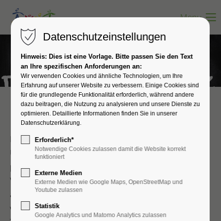
Menu
Datenschutzeinstellungen
Hinweis: Dies ist eine Vorlage. Bitte passen Sie den Text
an Ihre spezifischen Anforderungen an:
Wir verwenden Cookies und ähnliche Technologien, um Ihre
Erfahrung auf unserer Website zu verbessern. Einige Cookies sind
für die grundlegende Funktionalität erforderlich, während andere
dazu beitragen, die Nutzung zu analysieren und unsere Dienste zu
optimieren. Detaillierte Informationen finden Sie in unserer
Datenschutzerklärung!
Datenschutzerklärung.
Die folgenden Hinweise geben einen einfachen
Erforderlich*
Notwendige Cookies zulassen damit die Website korrekt
Überblick darüber, was mit Ihren
funktioniert
personenbezogenen Daten passiert, wenn Sie unsere
Externe Medien
Website besuchen. Personenbezogene Daten sind
Externe Medien wie Google Maps, OpenStreetMap und
Youtube zulassen
alle Daten, mit denen Sie persönlich identifiziert
werden können. Ausführliche Informationen zum
Statistik
Google Analytics und Matomo Analytics zulassen